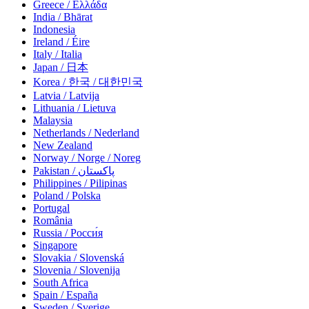
Greece / Ελλάδα
India / Bhārat
Indonesia
Ireland / Éire
Italy / Italia
Japan / 日本
Korea / 한국 / 대한민국
Latvia / Latvija
Lithuania / Lietuva
Malaysia
Netherlands / Nederland
New Zealand
Norway / Norge / Noreg
Pakistan / پاکستان
Philippines / Pilipinas
Poland / Polska
Portugal
România
Russia / Росси́я
Singapore
Slovakia / Slovenská
Slovenia / Slovenija
South Africa
Spain / España
Sweden / Sverige