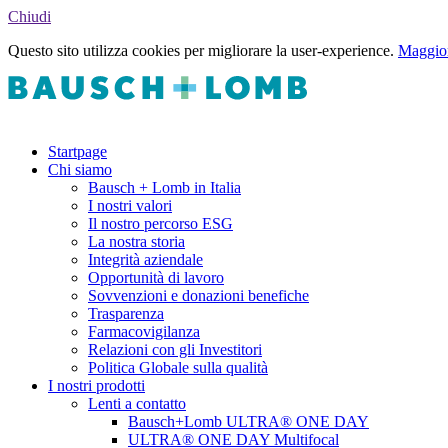
Chiudi
Questo sito utilizza cookies per migliorare la user-experience.
Maggior
Startpage
Chi siamo
Bausch + Lomb in Italia
I nostri valori
Il nostro percorso ESG
La nostra storia
Integrità aziendale
Opportunità di lavoro
Sovvenzioni e donazioni benefiche
Trasparenza
Farmacovigilanza
Relazioni con gli Investitori
Politica Globale sulla qualità
I nostri prodotti
Lenti a contatto
Bausch+Lomb ULTRA® ONE DAY
ULTRA® ONE DAY Multifocal