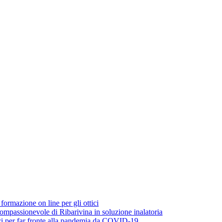
rmazione on line per gli ottici
ompassionevole di Ribarivina in soluzione inalatoria
ci per far fronte alla pandemia da COVID-19