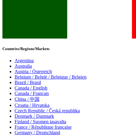
Countries/Regions/Markets
Argentina
Australia
Austria / Österreich
Belgium / België / Belgique / Belgien
Brazil / Brasil
Canada / English
Canada / Français
China / 中国
Croatia / Hrvatska
Czech Republic / Česká republika
Denmark / Danmark
Finland / Suomen tasavalta
France / République française
Germany / Deutschland