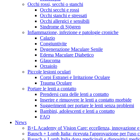
Occhi rossi, secchi o stanchi
Occhi secchi e rossi
Occhi stanchi e stressati
Occhi allergici e sensibili
Sindrome di Sjögren
Infiammazione, infezione e patologie croniche
Calazio
Congiuntivite
Degenerazione Maculare Senile
Edema Maculare Diabetico
Glaucoma
Orzaiolo
Piccole lesioni oculari
Corpi Estranei e Irritazione Oculare
Trauma Oculare
Portare le lenti a contatto
Prendersi cura delle lenti a contatto
Inserire e rimuovere le lenti a contatto morbide
Suggerimenti per portare le lenti senza problemi
Bambini, adolescenti e lenti a contatto
FAQ
News
B+L Academy of Vision Care: eccellenza, innovazione e fo
Bausch + Lomb Italia: ricevuta l'approvazione per l'uso c
Bausch + Lomb Italia dona medicinali e dispositivi medi