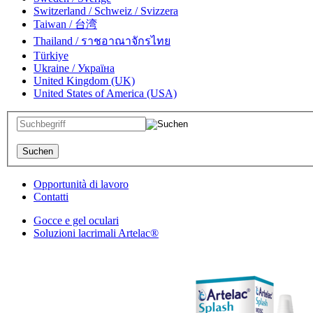
Switzerland / Schweiz / Svizzera
Taiwan / 台湾
Thailand / ราชอาณาจักรไทย
Türkiye
Ukraine / Україна
United Kingdom (UK)
United States of America (USA)
Opportunità di lavoro
Contatti
Gocce e gel oculari
Soluzioni lacrimali Artelac®