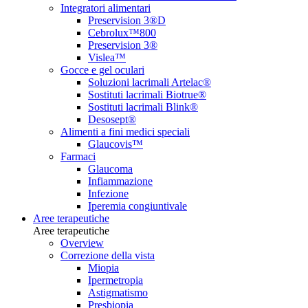
Integratori alimentari
Preservision 3®D
Cebrolux™800
Preservision 3®
Vislea™
Gocce e gel oculari
Soluzioni lacrimali Artelac®
Sostituti lacrimali Biotrue®
Sostituti lacrimali Blink®
Desosept®
Alimenti a fini medici speciali
Glaucovis™
Farmaci
Glaucoma
Infiammazione
Infezione
Iperemia congiuntivale
Aree terapeutiche
Aree terapeutiche
Overview
Correzione della vista
Miopia
Ipermetropia
Astigmatismo
Presbiopia