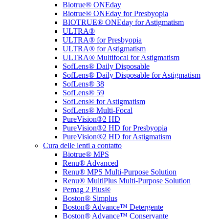
Biotrue® ONEday
Biotrue® ONEday for Presbyopia
BIOTRUE® ONEday for Astigmatism
ULTRA®
ULTRA® for Presbyopia
ULTRA® for Astigmatism
ULTRA® Multifocal for Astigmatism
SofLens® Daily Disposable
SofLens® Daily Disposable for Astigmatism
SofLens® 38
SofLens® 59
SofLens® for Astigmatism
SofLens® Multi-Focal
PureVision®2 HD
PureVision®2 HD for Presbyopia
PureVision®2 HD for Astigmatism
Cura delle lenti a contatto
Biotrue® MPS
Renu® Advanced
Renu® MPS Multi-Purpose Solution
Renu® MultiPlus Multi-Purpose Solution
Pemag 2 Plus®
Boston® Simplus
Boston® Advance™ Detergente
Boston® Advance™ Conservante