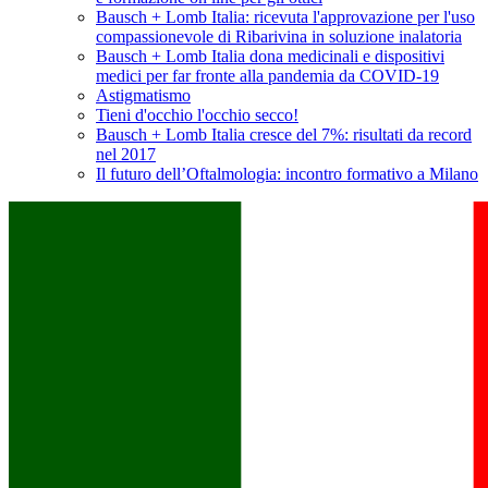
Bausch + Lomb Italia: ricevuta l'approvazione per l'uso
compassionevole di Ribarivina in soluzione inalatoria
Bausch + Lomb Italia dona medicinali e dispositivi
medici per far fronte alla pandemia da COVID-19
Astigmatismo
Tieni d'occhio l'occhio secco!
Bausch + Lomb Italia cresce del 7%: risultati da record
nel 2017
Il futuro dell’Oftalmologia: incontro formativo a Milano