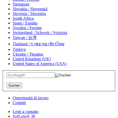
Singapore
Slovakia / Slovenská
Slovenia / Slovenija
South Africa
Spain / España
Sweden / Sverige
Switzerland / Schweiz / Svizzera
Taiwan / 台湾
Thailand / ราชอาณาจักรไทย
Türkiye
Ukraine / Україна
United Kingdom (UK)
United States of America (USA)
Opportunità di lavoro
Contatti
Lenti a contatto
SofLens® 38