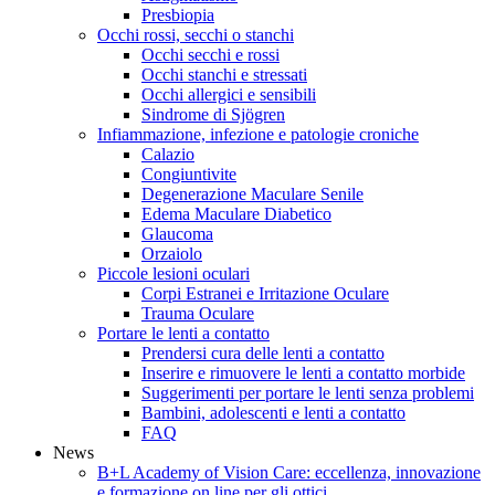
Presbiopia
Occhi rossi, secchi o stanchi
Occhi secchi e rossi
Occhi stanchi e stressati
Occhi allergici e sensibili
Sindrome di Sjögren
Infiammazione, infezione e patologie croniche
Calazio
Congiuntivite
Degenerazione Maculare Senile
Edema Maculare Diabetico
Glaucoma
Orzaiolo
Piccole lesioni oculari
Corpi Estranei e Irritazione Oculare
Trauma Oculare
Portare le lenti a contatto
Prendersi cura delle lenti a contatto
Inserire e rimuovere le lenti a contatto morbide
Suggerimenti per portare le lenti senza problemi
Bambini, adolescenti e lenti a contatto
FAQ
News
B+L Academy of Vision Care: eccellenza, innovazione
e formazione on line per gli ottici