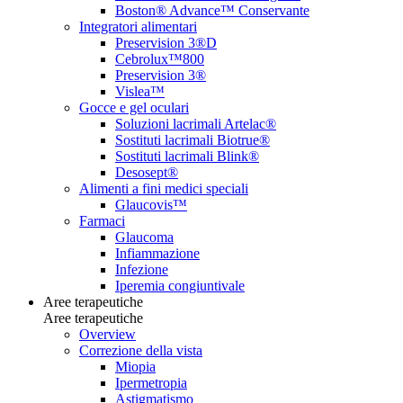
Boston® Advance™ Conservante
Integratori alimentari
Preservision 3®D
Cebrolux™800
Preservision 3®
Vislea™
Gocce e gel oculari
Soluzioni lacrimali Artelac®
Sostituti lacrimali Biotrue®
Sostituti lacrimali Blink®
Desosept®
Alimenti a fini medici speciali
Glaucovis™
Farmaci
Glaucoma
Infiammazione
Infezione
Iperemia congiuntivale
Aree terapeutiche
Aree terapeutiche
Overview
Correzione della vista
Miopia
Ipermetropia
Astigmatismo