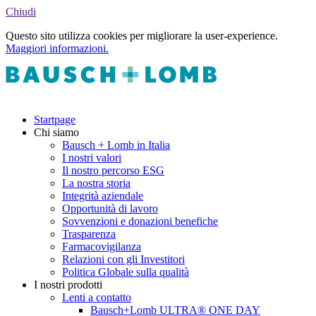
Chiudi
Questo sito utilizza cookies per migliorare la user-experience.
Maggiori informazioni.
Startpage
Chi siamo
Bausch + Lomb in Italia
I nostri valori
Il nostro percorso ESG
La nostra storia
Integrità aziendale
Opportunità di lavoro
Sovvenzioni e donazioni benefiche
Trasparenza
Farmacovigilanza
Relazioni con gli Investitori
Politica Globale sulla qualità
I nostri prodotti
Lenti a contatto
Bausch+Lomb ULTRA® ONE DAY