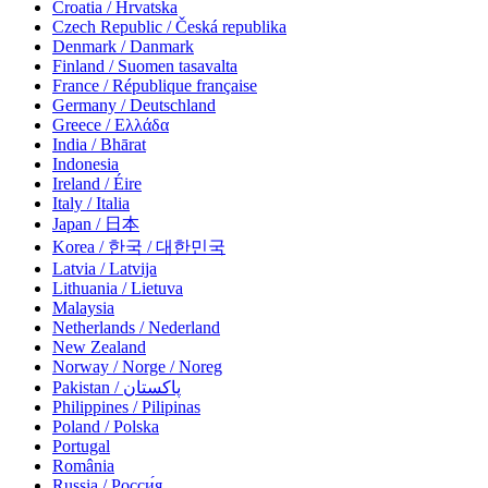
Croatia / Hrvatska
Czech Republic / Česká republika
Denmark / Danmark
Finland / Suomen tasavalta
France / République française
Germany / Deutschland
Greece / Ελλάδα
India / Bhārat
Indonesia
Ireland / Éire
Italy / Italia
Japan / 日本
Korea / 한국 / 대한민국
Latvia / Latvija
Lithuania / Lietuva
Malaysia
Netherlands / Nederland
New Zealand
Norway / Norge / Noreg
Pakistan / پاکستان
Philippines / Pilipinas
Poland / Polska
Portugal
România
Russia / Росси́я