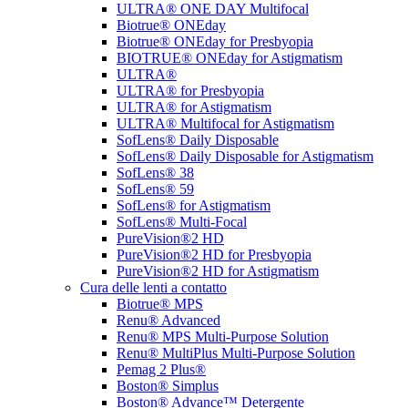
ULTRA® ONE DAY Multifocal
Biotrue® ONEday
Biotrue® ONEday for Presbyopia
BIOTRUE® ONEday for Astigmatism
ULTRA®
ULTRA® for Presbyopia
ULTRA® for Astigmatism
ULTRA® Multifocal for Astigmatism
SofLens® Daily Disposable
SofLens® Daily Disposable for Astigmatism
SofLens® 38
SofLens® 59
SofLens® for Astigmatism
SofLens® Multi-Focal
PureVision®2 HD
PureVision®2 HD for Presbyopia
PureVision®2 HD for Astigmatism
Cura delle lenti a contatto
Biotrue® MPS
Renu® Advanced
Renu® MPS Multi-Purpose Solution
Renu® MultiPlus Multi-Purpose Solution
Pemag 2 Plus®
Boston® Simplus
Boston® Advance™ Detergente