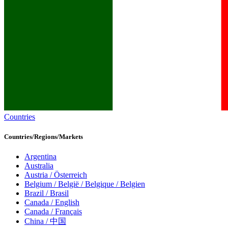
Countries
Countries/Regions/Markets
Argentina
Australia
Austria / Österreich
Belgium / België / Belgique / Belgien
Brazil / Brasil
Canada / English
Canada / Français
China / 中国