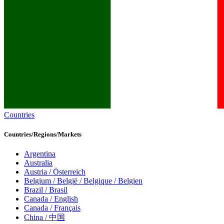
Countries
Countries/Regions/Markets
Argentina
Australia
Austria / Österreich
Belgium / België / Belgique / Belgien
Brazil / Brasil
Canada / English
Canada / Français
China / 中国