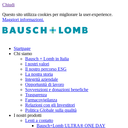
Chiudi
Questo sito utilizza cookies per migliorare la user-experience.
Maggiori informazioni.
Startpage
Chi siamo
Bausch + Lomb in Italia
I nostri valori
Il nostro percorso ESG
La nostra storia
Integrità aziendale
Opportunità di lavoro
Sovvenzioni e donazioni benefiche
Trasparenza
Farmacovigilanza
Relazioni con gli Investitori
Politica Globale sulla qualità
I nostri prodotti
Lenti a contatto
Bausch+Lomb ULTRA® ONE DAY