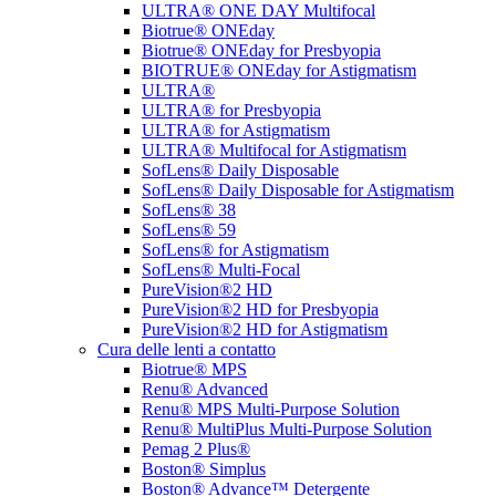
ULTRA® ONE DAY Multifocal
Biotrue® ONEday
Biotrue® ONEday for Presbyopia
BIOTRUE® ONEday for Astigmatism
ULTRA®
ULTRA® for Presbyopia
ULTRA® for Astigmatism
ULTRA® Multifocal for Astigmatism
SofLens® Daily Disposable
SofLens® Daily Disposable for Astigmatism
SofLens® 38
SofLens® 59
SofLens® for Astigmatism
SofLens® Multi-Focal
PureVision®2 HD
PureVision®2 HD for Presbyopia
PureVision®2 HD for Astigmatism
Cura delle lenti a contatto
Biotrue® MPS
Renu® Advanced
Renu® MPS Multi-Purpose Solution
Renu® MultiPlus Multi-Purpose Solution
Pemag 2 Plus®
Boston® Simplus
Boston® Advance™ Detergente