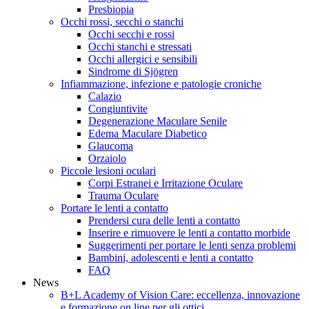
Presbiopia
Occhi rossi, secchi o stanchi
Occhi secchi e rossi
Occhi stanchi e stressati
Occhi allergici e sensibili
Sindrome di Sjögren
Infiammazione, infezione e patologie croniche
Calazio
Congiuntivite
Degenerazione Maculare Senile
Edema Maculare Diabetico
Glaucoma
Orzaiolo
Piccole lesioni oculari
Corpi Estranei e Irritazione Oculare
Trauma Oculare
Portare le lenti a contatto
Prendersi cura delle lenti a contatto
Inserire e rimuovere le lenti a contatto morbide
Suggerimenti per portare le lenti senza problemi
Bambini, adolescenti e lenti a contatto
FAQ
News
B+L Academy of Vision Care: eccellenza, innovazione
e formazione on line per gli ottici