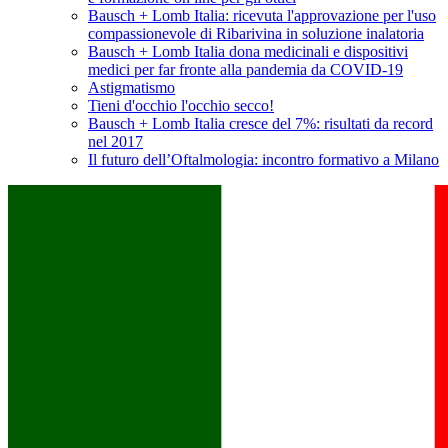
Bausch + Lomb Italia: ricevuta l'approvazione per l'uso
compassionevole di Ribarivina in soluzione inalatoria
Bausch + Lomb Italia dona medicinali e dispositivi
medici per far fronte alla pandemia da COVID-19
Astigmatismo
Tieni d'occhio l'occhio secco!
Bausch + Lomb Italia cresce del 7%: risultati da record
nel 2017
Il futuro dell’Oftalmologia: incontro formativo a Milano