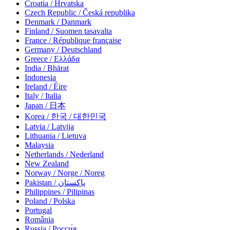
Croatia / Hrvatska
Czech Republic / Česká republika
Denmark / Danmark
Finland / Suomen tasavalta
France / République française
Germany / Deutschland
Greece / Ελλάδα
India / Bhārat
Indonesia
Ireland / Éire
Italy / Italia
Japan / 日本
Korea / 한국 / 대한민국
Latvia / Latvija
Lithuania / Lietuva
Malaysia
Netherlands / Nederland
New Zealand
Norway / Norge / Noreg
Pakistan / پاکستان
Philippines / Pilipinas
Poland / Polska
Portugal
România
Russia / Росси́я