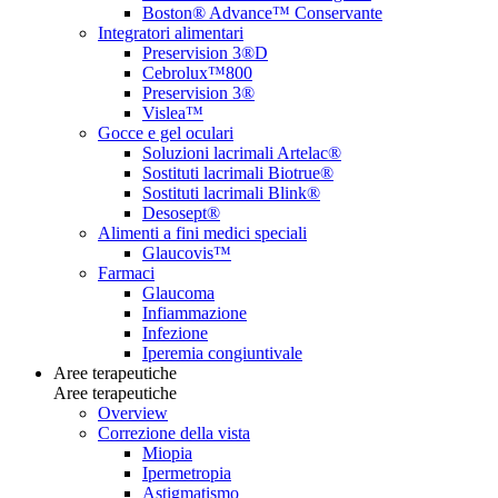
Boston® Advance™ Conservante
Integratori alimentari
Preservision 3®D
Cebrolux™800
Preservision 3®
Vislea™
Gocce e gel oculari
Soluzioni lacrimali Artelac®
Sostituti lacrimali Biotrue®
Sostituti lacrimali Blink®
Desosept®
Alimenti a fini medici speciali
Glaucovis™
Farmaci
Glaucoma
Infiammazione
Infezione
Iperemia congiuntivale
Aree terapeutiche
Aree terapeutiche
Overview
Correzione della vista
Miopia
Ipermetropia
Astigmatismo