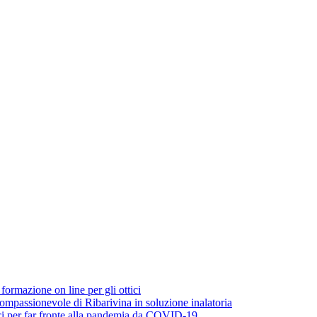
rmazione on line per gli ottici
ompassionevole di Ribarivina in soluzione inalatoria
ci per far fronte alla pandemia da COVID-19