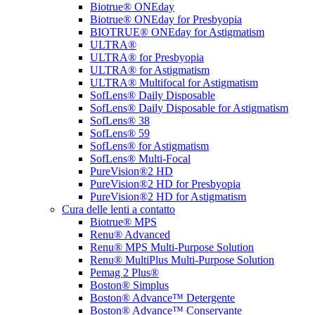
Biotrue® ONEday
Biotrue® ONEday for Presbyopia
BIOTRUE® ONEday for Astigmatism
ULTRA®
ULTRA® for Presbyopia
ULTRA® for Astigmatism
ULTRA® Multifocal for Astigmatism
SofLens® Daily Disposable
SofLens® Daily Disposable for Astigmatism
SofLens® 38
SofLens® 59
SofLens® for Astigmatism
SofLens® Multi-Focal
PureVision®2 HD
PureVision®2 HD for Presbyopia
PureVision®2 HD for Astigmatism
Cura delle lenti a contatto
Biotrue® MPS
Renu® Advanced
Renu® MPS Multi-Purpose Solution
Renu® MultiPlus Multi-Purpose Solution
Pemag 2 Plus®
Boston® Simplus
Boston® Advance™ Detergente
Boston® Advance™ Conservante