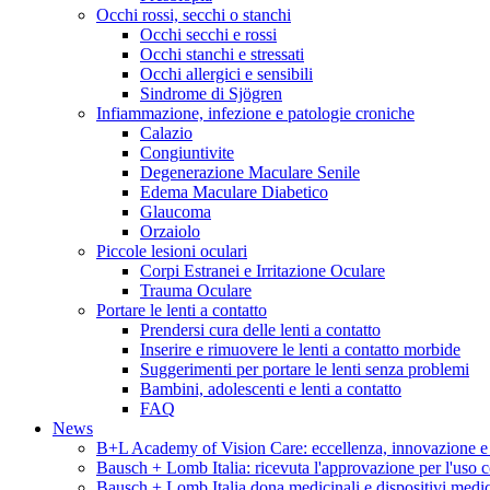
Occhi rossi, secchi o stanchi
Occhi secchi e rossi
Occhi stanchi e stressati
Occhi allergici e sensibili
Sindrome di Sjögren
Infiammazione, infezione e patologie croniche
Calazio
Congiuntivite
Degenerazione Maculare Senile
Edema Maculare Diabetico
Glaucoma
Orzaiolo
Piccole lesioni oculari
Corpi Estranei e Irritazione Oculare
Trauma Oculare
Portare le lenti a contatto
Prendersi cura delle lenti a contatto
Inserire e rimuovere le lenti a contatto morbide
Suggerimenti per portare le lenti senza problemi
Bambini, adolescenti e lenti a contatto
FAQ
News
B+L Academy of Vision Care: eccellenza, innovazione e fo
Bausch + Lomb Italia: ricevuta l'approvazione per l'uso c
Bausch + Lomb Italia dona medicinali e dispositivi medi