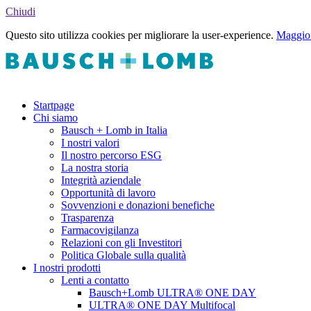
Chiudi
Questo sito utilizza cookies per migliorare la user-experience.
Maggior
Startpage
Chi siamo
Bausch + Lomb in Italia
I nostri valori
Il nostro percorso ESG
La nostra storia
Integrità aziendale
Opportunità di lavoro
Sovvenzioni e donazioni benefiche
Trasparenza
Farmacovigilanza
Relazioni con gli Investitori
Politica Globale sulla qualità
I nostri prodotti
Lenti a contatto
Bausch+Lomb ULTRA® ONE DAY
ULTRA® ONE DAY Multifocal