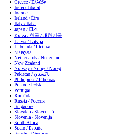
Greece / Ελλάδα
India / Bhārat
Indonesia
Ireland / Éire
Italy / Italia
Japan / 日本
Korea / 한국 / 대한민국
Latvia / Latvija
Lithuania / Lietuva
Malaysia
Netherlands / Nederland
New Zealand
Norway / Norge / Noreg
Pakistan / پاکستان
Philippines / Pilipinas
Poland / Polska
Portugal
România
Russia / Росси́я
Singapore
Slovakia / Slovenská
Slovenia / Slovenija
South Africa
Spain / España
Sweden / Sverige