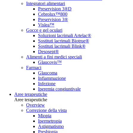
Integratori alimentari
Preservision 3®D
Cebrolux™800
Preservision 3®
Vislea™
Gocce e gel oculari
Soluzioni lacrimali Artelac®
Sostituti lacrimali Biotrue®
Sostituti lacrimali Blink®
Desosept®
Alimenti a fini medici speciali
Glaucovis™
Farmaci
Glaucoma
Infiammazione
Infezione
Iperemia congiuntivale
Aree terapeutiche
Aree terapeutiche
Overview
Correzione della vista
Miopia
Ipermetropia
Astigmatismo
Presbiopia