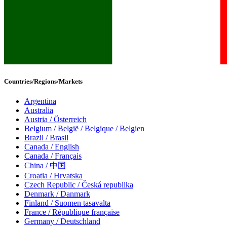
Countries/Regions/Markets
Argentina
Australia
Austria / Österreich
Belgium / België / Belgique / Belgien
Brazil / Brasil
Canada / English
Canada / Français
China / 中国
Croatia / Hrvatska
Czech Republic / Česká republika
Denmark / Danmark
Finland / Suomen tasavalta
France / République française
Germany / Deutschland