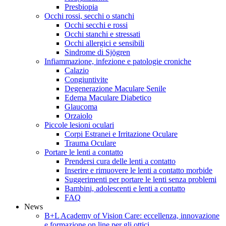
Presbiopia
Occhi rossi, secchi o stanchi
Occhi secchi e rossi
Occhi stanchi e stressati
Occhi allergici e sensibili
Sindrome di Sjögren
Infiammazione, infezione e patologie croniche
Calazio
Congiuntivite
Degenerazione Maculare Senile
Edema Maculare Diabetico
Glaucoma
Orzaiolo
Piccole lesioni oculari
Corpi Estranei e Irritazione Oculare
Trauma Oculare
Portare le lenti a contatto
Prendersi cura delle lenti a contatto
Inserire e rimuovere le lenti a contatto morbide
Suggerimenti per portare le lenti senza problemi
Bambini, adolescenti e lenti a contatto
FAQ
News
B+L Academy of Vision Care: eccellenza, innovazione
e formazione on line per gli ottici