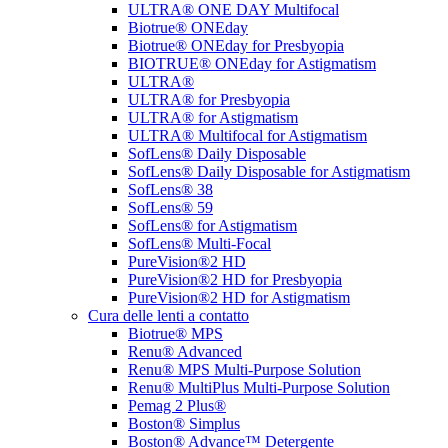
ULTRA® ONE DAY Multifocal
Biotrue® ONEday
Biotrue® ONEday for Presbyopia
BIOTRUE® ONEday for Astigmatism
ULTRA®
ULTRA® for Presbyopia
ULTRA® for Astigmatism
ULTRA® Multifocal for Astigmatism
SofLens® Daily Disposable
SofLens® Daily Disposable for Astigmatism
SofLens® 38
SofLens® 59
SofLens® for Astigmatism
SofLens® Multi-Focal
PureVision®2 HD
PureVision®2 HD for Presbyopia
PureVision®2 HD for Astigmatism
Cura delle lenti a contatto
Biotrue® MPS
Renu® Advanced
Renu® MPS Multi-Purpose Solution
Renu® MultiPlus Multi-Purpose Solution
Pemag 2 Plus®
Boston® Simplus
Boston® Advance™ Detergente