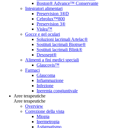
Boston® Advance™ Conservante
Integratori alimentari
Preservision 3®D
Cebrolux™800
Preservision 3®
Vislea™
Gocce e gel oculari
Soluzioni lacrimali Artelac®
Sostituti lacrimali Biotrue®
Sostituti lacrimali Blink®
Desosept®
Alimenti a fini medici speciali
Glaucovis™
Farmaci
Glaucoma
Infiammazione
Infezione
Iperemia congiuntivale
Aree terapeutiche
Aree terapeutiche
Overview
Correzione della vista
Miopia
Ipermetropia
Astigmatismo