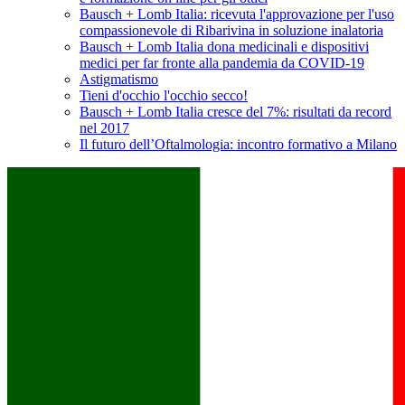
Bausch + Lomb Italia: ricevuta l'approvazione per l'uso
compassionevole di Ribarivina in soluzione inalatoria
Bausch + Lomb Italia dona medicinali e dispositivi
medici per far fronte alla pandemia da COVID-19
Astigmatismo
Tieni d'occhio l'occhio secco!
Bausch + Lomb Italia cresce del 7%: risultati da record
nel 2017
Il futuro dell’Oftalmologia: incontro formativo a Milano