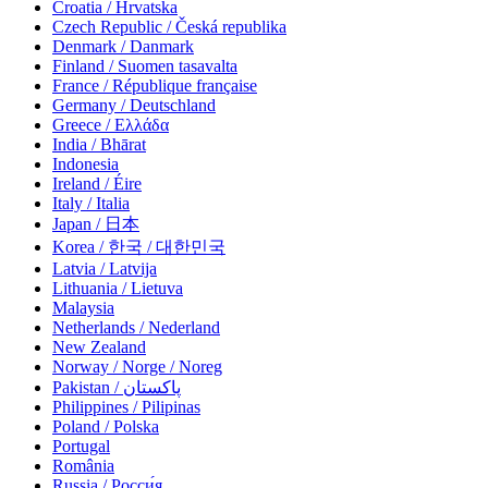
Croatia / Hrvatska
Czech Republic / Česká republika
Denmark / Danmark
Finland / Suomen tasavalta
France / République française
Germany / Deutschland
Greece / Ελλάδα
India / Bhārat
Indonesia
Ireland / Éire
Italy / Italia
Japan / 日本
Korea / 한국 / 대한민국
Latvia / Latvija
Lithuania / Lietuva
Malaysia
Netherlands / Nederland
New Zealand
Norway / Norge / Noreg
Pakistan / پاکستان
Philippines / Pilipinas
Poland / Polska
Portugal
România
Russia / Росси́я