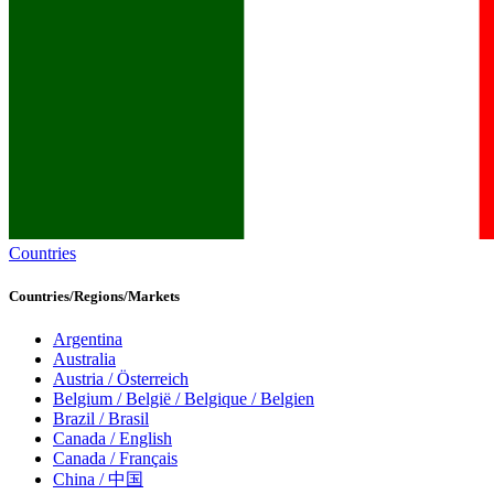
Countries
Countries/Regions/Markets
Argentina
Australia
Austria / Österreich
Belgium / België / Belgique / Belgien
Brazil / Brasil
Canada / English
Canada / Français
China / 中国