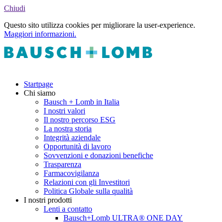
Chiudi
Questo sito utilizza cookies per migliorare la user-experience.
Maggiori informazioni.
Startpage
Chi siamo
Bausch + Lomb in Italia
I nostri valori
Il nostro percorso ESG
La nostra storia
Integrità aziendale
Opportunità di lavoro
Sovvenzioni e donazioni benefiche
Trasparenza
Farmacovigilanza
Relazioni con gli Investitori
Politica Globale sulla qualità
I nostri prodotti
Lenti a contatto
Bausch+Lomb ULTRA® ONE DAY