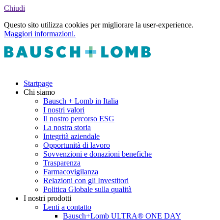
Chiudi
Questo sito utilizza cookies per migliorare la user-experience.
Maggiori informazioni.
Startpage
Chi siamo
Bausch + Lomb in Italia
I nostri valori
Il nostro percorso ESG
La nostra storia
Integrità aziendale
Opportunità di lavoro
Sovvenzioni e donazioni benefiche
Trasparenza
Farmacovigilanza
Relazioni con gli Investitori
Politica Globale sulla qualità
I nostri prodotti
Lenti a contatto
Bausch+Lomb ULTRA® ONE DAY