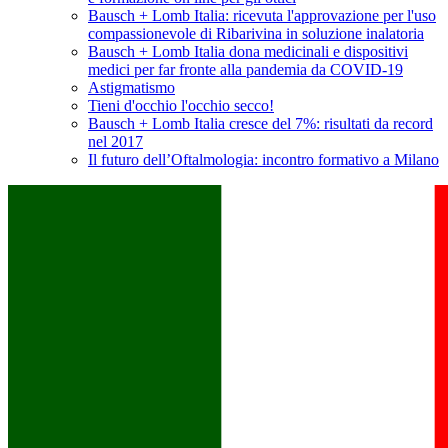
Bausch + Lomb Italia: ricevuta l'approvazione per l'uso
compassionevole di Ribarivina in soluzione inalatoria
Bausch + Lomb Italia dona medicinali e dispositivi
medici per far fronte alla pandemia da COVID-19
Astigmatismo
Tieni d'occhio l'occhio secco!
Bausch + Lomb Italia cresce del 7%: risultati da record
nel 2017
Il futuro dell’Oftalmologia: incontro formativo a Milano