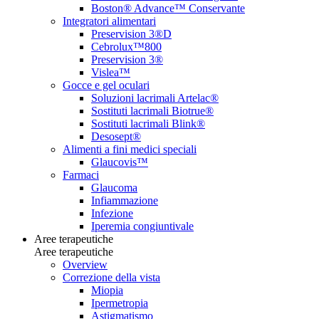
Boston® Advance™ Conservante
Integratori alimentari
Preservision 3®D
Cebrolux™800
Preservision 3®
Vislea™
Gocce e gel oculari
Soluzioni lacrimali Artelac®
Sostituti lacrimali Biotrue®
Sostituti lacrimali Blink®
Desosept®
Alimenti a fini medici speciali
Glaucovis™
Farmaci
Glaucoma
Infiammazione
Infezione
Iperemia congiuntivale
Aree terapeutiche
Aree terapeutiche
Overview
Correzione della vista
Miopia
Ipermetropia
Astigmatismo