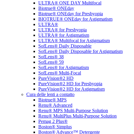
ULTRA® ONE DAY Multifocal
Biotrue® ONEday
Biotrue® ONEday for Presbyopia
BIOTRUE® ONEday for Astigmatism
ULTRA®
ULTRA® for Presbyopia
ULTRA® for Astigmatism
ULTRA® Multifocal for Astigmatism
SofLens® Daily Disposable
SofLens® Daily Disposable for Astigmatism
SofLens® 38
SofLens® 59
SofLens® for Astigmatism
SofLens® Multi-Focal
PureVision®2 HD
PureVision®2 HD for Presbyopia
PureVision®2 HD for Astigmatism
Cura delle lenti a contatto
Biotrue® MPS
Renu® Advanced
Renu® MPS Multi-Purpose Solution
Renu® MultiPlus Multi-Purpose Solution
Pemag 2 Plus®
Boston® Simplus
Boston® Advance™ Detergente