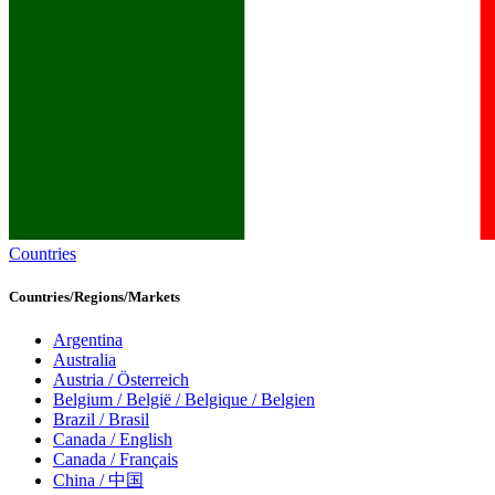
Countries
Countries/Regions/Markets
Argentina
Australia
Austria / Österreich
Belgium / België / Belgique / Belgien
Brazil / Brasil
Canada / English
Canada / Français
China / 中国