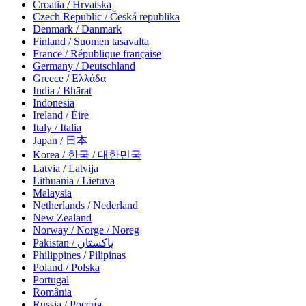
Croatia / Hrvatska
Czech Republic / Česká republika
Denmark / Danmark
Finland / Suomen tasavalta
France / République française
Germany / Deutschland
Greece / Ελλάδα
India / Bhārat
Indonesia
Ireland / Éire
Italy / Italia
Japan / 日本
Korea / 한국 / 대한민국
Latvia / Latvija
Lithuania / Lietuva
Malaysia
Netherlands / Nederland
New Zealand
Norway / Norge / Noreg
Pakistan / پاکستان
Philippines / Pilipinas
Poland / Polska
Portugal
România
Russia / Росси́я