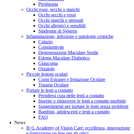
Presbiopia
Occhi rossi, secchi o stanchi
Occhi secchi e rossi
Occhi stanchi e stressati
Occhi allergici e sensibili
Sindrome di Sjögren
Infiammazione, infezione e patologie croniche
Calazio
Congiuntivite
Degenerazione Maculare Senile
Edema Maculare Diabetico
Glaucoma
Orzaiolo
Piccole lesioni oculari
Corpi Estranei e Irritazione Oculare
Trauma Oculare
Portare le lenti a contatto
Prendersi cura delle lenti a contatto
Inserire e rimuovere le lenti a contatto morbide
Suggerimenti per portare le lenti senza problemi
Bambini, adolescenti e lenti a contatto
FAQ
News
B+L Academy of Vision Care: eccellenza, innovazione
e formazione on line per gli ottici