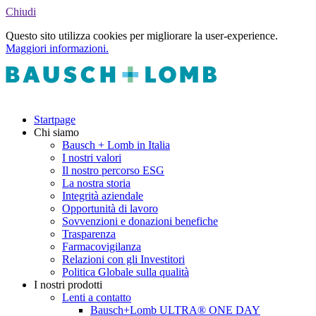
Chiudi
Questo sito utilizza cookies per migliorare la user-experience.
Maggiori informazioni.
Startpage
Chi siamo
Bausch + Lomb in Italia
I nostri valori
Il nostro percorso ESG
La nostra storia
Integrità aziendale
Opportunità di lavoro
Sovvenzioni e donazioni benefiche
Trasparenza
Farmacovigilanza
Relazioni con gli Investitori
Politica Globale sulla qualità
I nostri prodotti
Lenti a contatto
Bausch+Lomb ULTRA® ONE DAY