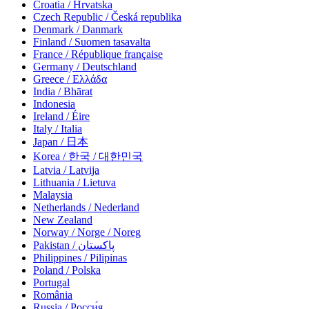
Croatia / Hrvatska
Czech Republic / Česká republika
Denmark / Danmark
Finland / Suomen tasavalta
France / République française
Germany / Deutschland
Greece / Ελλάδα
India / Bhārat
Indonesia
Ireland / Éire
Italy / Italia
Japan / 日本
Korea / 한국 / 대한민국
Latvia / Latvija
Lithuania / Lietuva
Malaysia
Netherlands / Nederland
New Zealand
Norway / Norge / Noreg
Pakistan / پاکستان
Philippines / Pilipinas
Poland / Polska
Portugal
România
Russia / Росси́я