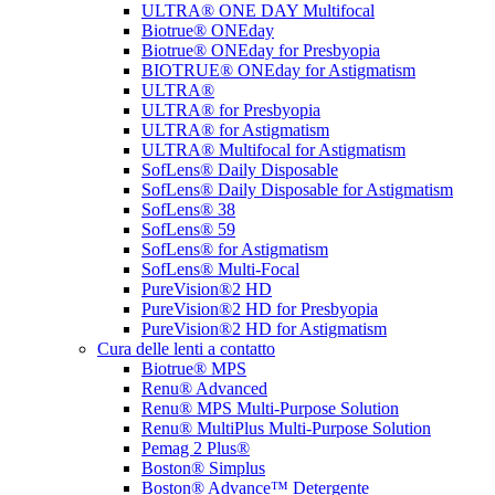
ULTRA® ONE DAY Multifocal
Biotrue® ONEday
Biotrue® ONEday for Presbyopia
BIOTRUE® ONEday for Astigmatism
ULTRA®
ULTRA® for Presbyopia
ULTRA® for Astigmatism
ULTRA® Multifocal for Astigmatism
SofLens® Daily Disposable
SofLens® Daily Disposable for Astigmatism
SofLens® 38
SofLens® 59
SofLens® for Astigmatism
SofLens® Multi-Focal
PureVision®2 HD
PureVision®2 HD for Presbyopia
PureVision®2 HD for Astigmatism
Cura delle lenti a contatto
Biotrue® MPS
Renu® Advanced
Renu® MPS Multi-Purpose Solution
Renu® MultiPlus Multi-Purpose Solution
Pemag 2 Plus®
Boston® Simplus
Boston® Advance™ Detergente