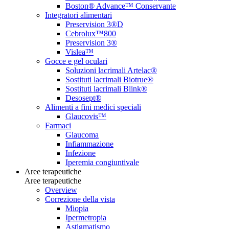
Boston® Advance™ Conservante
Integratori alimentari
Preservision 3®D
Cebrolux™800
Preservision 3®
Vislea™
Gocce e gel oculari
Soluzioni lacrimali Artelac®
Sostituti lacrimali Biotrue®
Sostituti lacrimali Blink®
Desosept®
Alimenti a fini medici speciali
Glaucovis™
Farmaci
Glaucoma
Infiammazione
Infezione
Iperemia congiuntivale
Aree terapeutiche
Aree terapeutiche
Overview
Correzione della vista
Miopia
Ipermetropia
Astigmatismo