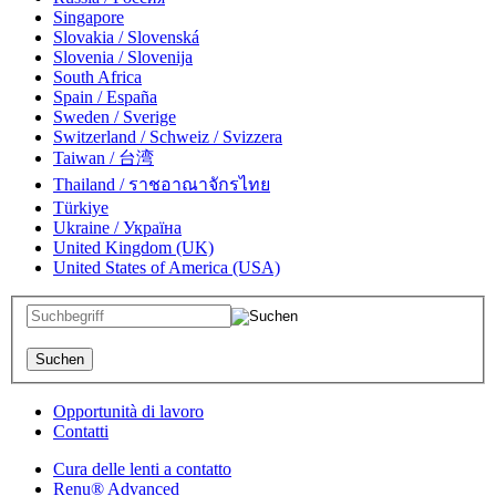
Singapore
Slovakia / Slovenská
Slovenia / Slovenija
South Africa
Spain / España
Sweden / Sverige
Switzerland / Schweiz / Svizzera
Taiwan / 台湾
Thailand / ราชอาณาจักรไทย
Türkiye
Ukraine / Україна
United Kingdom (UK)
United States of America (USA)
Opportunità di lavoro
Contatti
Cura delle lenti a contatto
Renu® Advanced