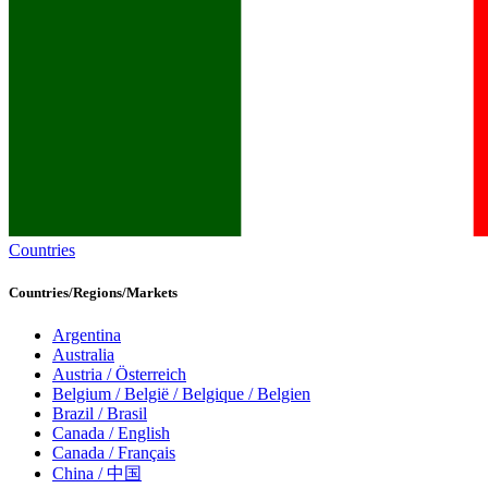
Countries
Countries/Regions/Markets
Argentina
Australia
Austria / Österreich
Belgium / België / Belgique / Belgien
Brazil / Brasil
Canada / English
Canada / Français
China / 中国