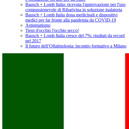
Bausch + Lomb Italia: ricevuta l'approvazione per l'uso
compassionevole di Ribarivina in soluzione inalatoria
Bausch + Lomb Italia dona medicinali e dispositivi
medici per far fronte alla pandemia da COVID-19
Astigmatismo
Tieni d'occhio l'occhio secco!
Bausch + Lomb Italia cresce del 7%: risultati da record
nel 2017
Il futuro dell’Oftalmologia: incontro formativo a Milano