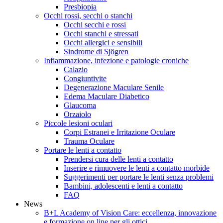
Presbiopia
Occhi rossi, secchi o stanchi
Occhi secchi e rossi
Occhi stanchi e stressati
Occhi allergici e sensibili
Sindrome di Sjögren
Infiammazione, infezione e patologie croniche
Calazio
Congiuntivite
Degenerazione Maculare Senile
Edema Maculare Diabetico
Glaucoma
Orzaiolo
Piccole lesioni oculari
Corpi Estranei e Irritazione Oculare
Trauma Oculare
Portare le lenti a contatto
Prendersi cura delle lenti a contatto
Inserire e rimuovere le lenti a contatto morbide
Suggerimenti per portare le lenti senza problemi
Bambini, adolescenti e lenti a contatto
FAQ
News
B+L Academy of Vision Care: eccellenza, innovazione
e formazione on line per gli ottici