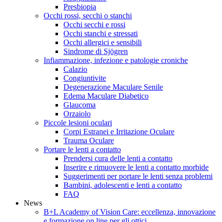
Presbiopia
Occhi rossi, secchi o stanchi
Occhi secchi e rossi
Occhi stanchi e stressati
Occhi allergici e sensibili
Sindrome di Sjögren
Infiammazione, infezione e patologie croniche
Calazio
Congiuntivite
Degenerazione Maculare Senile
Edema Maculare Diabetico
Glaucoma
Orzaiolo
Piccole lesioni oculari
Corpi Estranei e Irritazione Oculare
Trauma Oculare
Portare le lenti a contatto
Prendersi cura delle lenti a contatto
Inserire e rimuovere le lenti a contatto morbide
Suggerimenti per portare le lenti senza problemi
Bambini, adolescenti e lenti a contatto
FAQ
News
B+L Academy of Vision Care: eccellenza, innovazione
e formazione on line per gli ottici