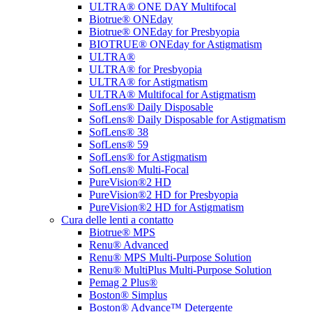
ULTRA® ONE DAY Multifocal
Biotrue® ONEday
Biotrue® ONEday for Presbyopia
BIOTRUE® ONEday for Astigmatism
ULTRA®
ULTRA® for Presbyopia
ULTRA® for Astigmatism
ULTRA® Multifocal for Astigmatism
SofLens® Daily Disposable
SofLens® Daily Disposable for Astigmatism
SofLens® 38
SofLens® 59
SofLens® for Astigmatism
SofLens® Multi-Focal
PureVision®2 HD
PureVision®2 HD for Presbyopia
PureVision®2 HD for Astigmatism
Cura delle lenti a contatto
Biotrue® MPS
Renu® Advanced
Renu® MPS Multi-Purpose Solution
Renu® MultiPlus Multi-Purpose Solution
Pemag 2 Plus®
Boston® Simplus
Boston® Advance™ Detergente