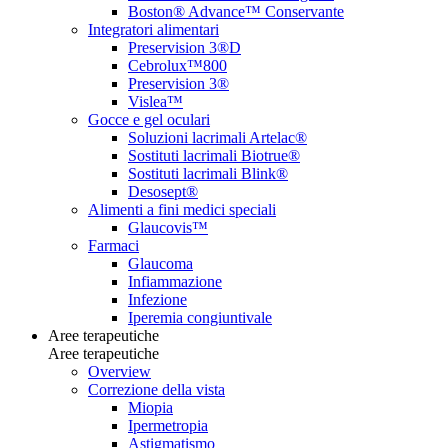
Boston® Advance™ Conservante
Integratori alimentari
Preservision 3®D
Cebrolux™800
Preservision 3®
Vislea™
Gocce e gel oculari
Soluzioni lacrimali Artelac®
Sostituti lacrimali Biotrue®
Sostituti lacrimali Blink®
Desosept®
Alimenti a fini medici speciali
Glaucovis™
Farmaci
Glaucoma
Infiammazione
Infezione
Iperemia congiuntivale
Aree terapeutiche
Aree terapeutiche
Overview
Correzione della vista
Miopia
Ipermetropia
Astigmatismo