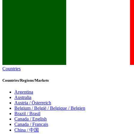
Countries
Countries/Regions/Markets
Argentina
Australia
Austria / Österreich
Belgium / België / Belgique / Belgien
Brazil / Brasil
Canada / English
Canada / Français
China / 中国