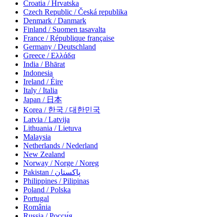
Croatia / Hrvatska
Czech Republic / Česká republika
Denmark / Danmark
Finland / Suomen tasavalta
France / République française
Germany / Deutschland
Greece / Ελλάδα
India / Bhārat
Indonesia
Ireland / Éire
Italy / Italia
Japan / 日本
Korea / 한국 / 대한민국
Latvia / Latvija
Lithuania / Lietuva
Malaysia
Netherlands / Nederland
New Zealand
Norway / Norge / Noreg
Pakistan / پاکستان
Philippines / Pilipinas
Poland / Polska
Portugal
România
Russia / Росси́я