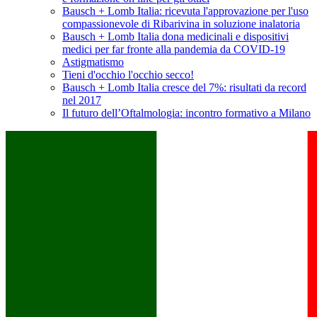
Bausch + Lomb Italia: ricevuta l'approvazione per l'uso
compassionevole di Ribarivina in soluzione inalatoria
Bausch + Lomb Italia dona medicinali e dispositivi
medici per far fronte alla pandemia da COVID-19
Astigmatismo
Tieni d'occhio l'occhio secco!
Bausch + Lomb Italia cresce del 7%: risultati da record
nel 2017
Il futuro dell’Oftalmologia: incontro formativo a Milano