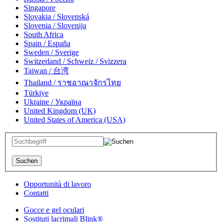
Singapore
Slovakia / Slovenská
Slovenia / Slovenija
South Africa
Spain / España
Sweden / Sverige
Switzerland / Schweiz / Svizzera
Taiwan / 台湾
Thailand / ราชอาณาจักรไทย
Türkiye
Ukraine / Україна
United Kingdom (UK)
United States of America (USA)
Opportunità di lavoro
Contatti
Gocce e gel oculari
Sostituti lacrimali Blink®