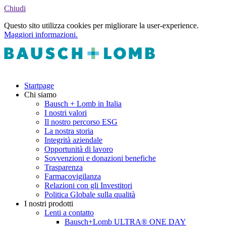
Chiudi
Questo sito utilizza cookies per migliorare la user-experience.
Maggiori informazioni.
Startpage
Chi siamo
Bausch + Lomb in Italia
I nostri valori
Il nostro percorso ESG
La nostra storia
Integrità aziendale
Opportunità di lavoro
Sovvenzioni e donazioni benefiche
Trasparenza
Farmacovigilanza
Relazioni con gli Investitori
Politica Globale sulla qualità
I nostri prodotti
Lenti a contatto
Bausch+Lomb ULTRA® ONE DAY